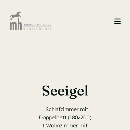
Zum
Inhalt
springen
Togg
Navi
Ludwigslust
Villa Atelier
Seeigel
1 Schlafzimmer mit
Doppelbett (180×200)
1 Wohnzimmer mit